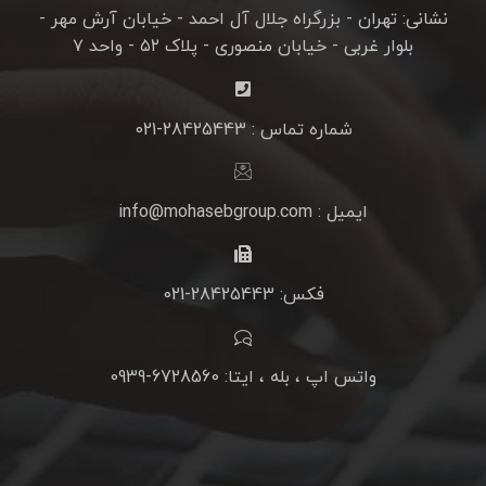
نشانی: تهران - بزرگراه جلال آل احمد - خیابان آرش مهر -
بلوار غربی - خیابان منصوری - پلاک ۵۲ - واحد ۷
شماره تماس : 28425443-021
ایمیل : info@mohasebgroup.com
فکس: 28425443-021
واتس اپ ، بله ، ایتا: 6728560-0939