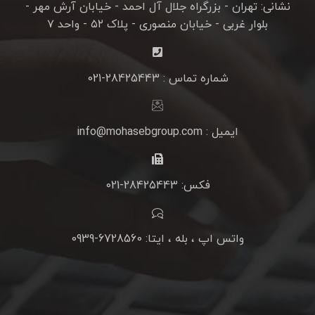
نشانی: تهران - بزرگراه جلال آل احمد - خیابان آرش مهر -
بلوار غربی - خیابان منصوری - پلاک ۵۲ - واحد ۷
شماره تماس : 28425443-021
ایمیل : info@mohasebgroup.com
فکس: 28425443-021
واتس اپ ، بله ، ایتا: 6728560-0939