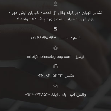
نشانی: تهران - بزرگراه جلال آل احمد - خیابان آرش مهر -
بلوار غربی - خیابان منصوری - پلاک ۵۲ - واحد ۷
شماره تماس : 28425443-021
ایمیل : info@mohasebgroup.com
فکس: 28425443-021
واتس اپ ، بله ، ایتا: 6728560-0939