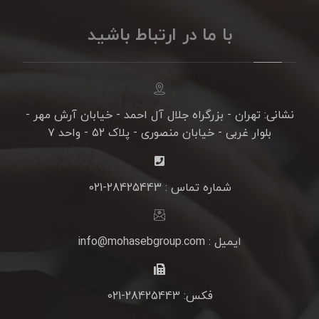
با ما در ارتباط باشید
نشانی: تهران - بزرگراه جلال آل احمد - خیابان آرش مهر -
بلوار غربی - خیابان منصوری - پلاک ۵۲ - واحد ۷
شماره تماس : 28425443-021
ایمیل : info@mohasebgroup.com
فکس: 28425443-021